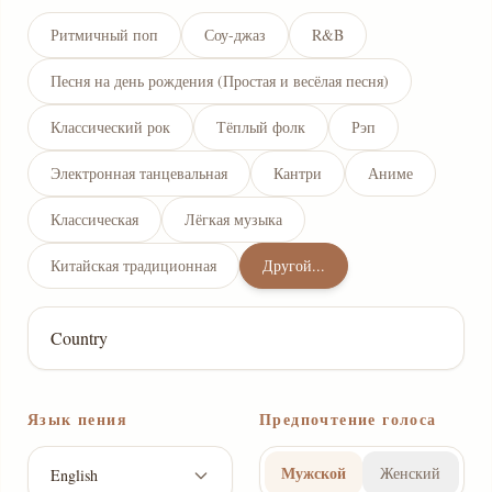
Ритмичный поп
Соу-джаз
R&B
Песня на день рождения (Простая и весёлая песня)
Классический рок
Тёплый фолк
Рэп
Электронная танцевальная
Кантри
Аниме
Классическая
Лёгкая музыка
Китайская традиционная
Другой...
Язык пения
Предпочтение голоса
Мужской
Женский
English