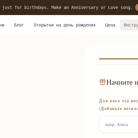
 just for birthdays. Make an Anniversary or Love song.
ни
Блог
Открытки на день рождения
Цена
Инстр
Начните н
Для кого эта пе
(Добавьте неско