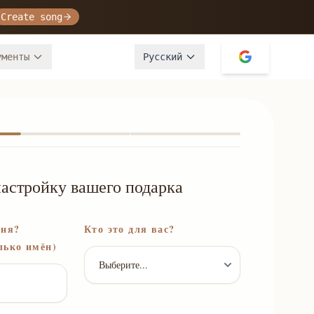
Create song
ументы
Русский
астройку вашего подарка
сня?
Кто это для вас?
лько имён)