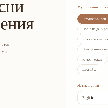
сни
Музыкальный с
дения
Ритмичный поп
Песня на день ро
Классический ро
льную
Электронная тан
ними
Классическая
Другой...
Язык пения
English