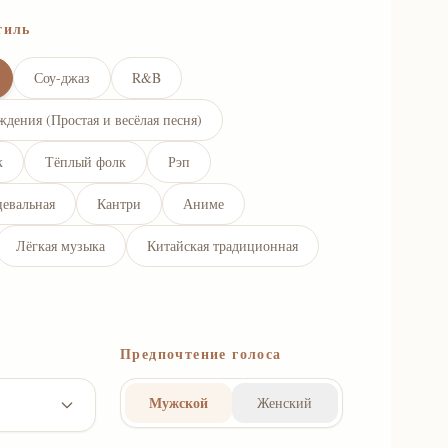
тиль
Соу-джаз
R&B
ждения (Простая и весёлая песня)
к
Тёплый фолк
Рэп
цевальная
Кантри
Аниме
Лёгкая музыка
Китайская традиционная
Предпочтение голоса
Мужской
Женский