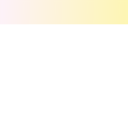
💬
Commentaires
(
0
)