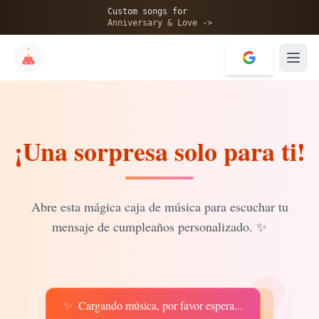
🎂
Custom songs for
Anniversary & Love ->
¡Una sorpresa solo para ti!
✨
💝
Abre esta mágica caja de música para escuchar tu
mensaje de cumpleaños personalizado.
✨
✨
Cargando música, por favor espera...
♫