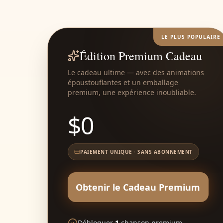
LE PLUS POPULAIRE
Édition Premium Cadeau
Le cadeau ultime — avec des animations
époustouflantes et un emballage
premium, une expérience inoubliable.
$
0
PAIEMENT UNIQUE · SANS ABONNEMENT
Obtenir le Cadeau Premium
Débloquer
1
chanson premium