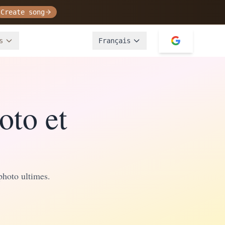
Create song
s
Français
oto et
 photo ultimes.