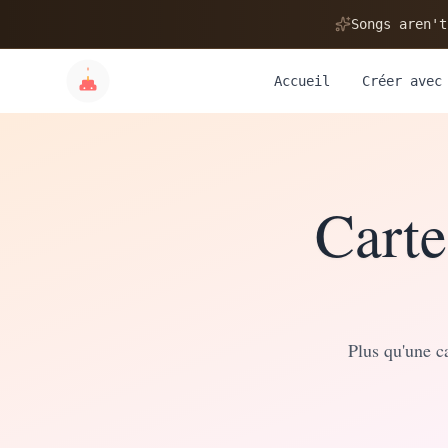
Songs aren't
Accueil
Créer avec
✨
💝
Carte
Plus qu'une ca