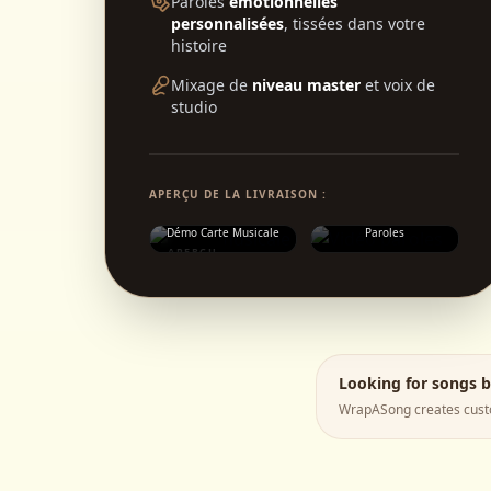
Paroles
émotionnelles
personnalisées
, tissées dans votre
histoire
Mixage de
niveau master
et voix de
studio
APERÇU DE LA LIVRAISON :
Téléchargement Vidéo de
Démo Carte Musicale
Paroles
APERÇU
Looking for songs 
WrapASong creates custo