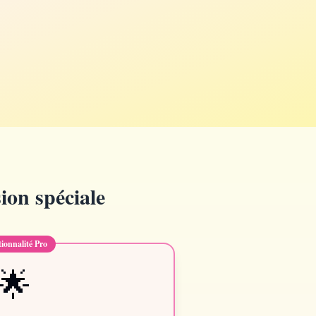
ion spéciale
ionnalité Pro
🌟