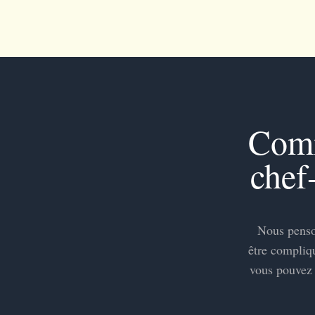
Comm
chef
Nous penson
être compliq
vous pouvez 