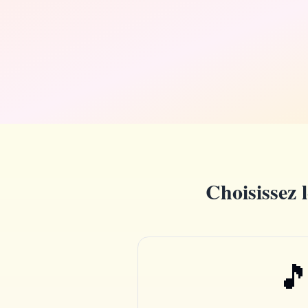
To:
Leo
From:
Mom
Choisissez 
