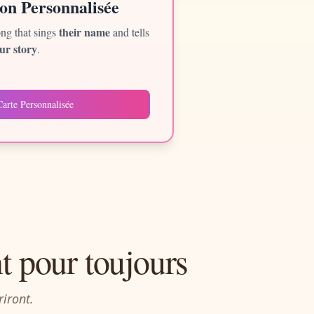
on Personnalisée
their name
ong that sings
and tells
ur story
.
arte Personnalisée
t pour toujours
iront.