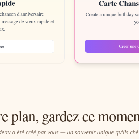
apide
Carte Chans
chanson d'anniversaire
Create a unique birthday s
n message de vœux rapide et
yo
ux.
Créer une C
er
re plan, gardez ce momen
eau a été créé par vous — un souvenir unique qu'ils chér