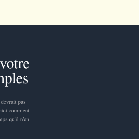
votre
mples
 devrait pas
Voici comment
ps qu'il n'en