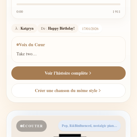
0:00
1 911
À :
Katgryn
De :
Happy Birthday!
17/01/2026
Voix du Cœur
Take two…
Voir l'histoire complète
Créer une chanson du même style
Pop, R&Binfluenced, nostalgic piano motifs, rap-sung male vocals
ÉCOUTER