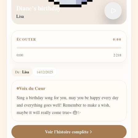
Diane’s birthday
Lisa
ÉCOUTER
0:00
0:00
2 218
De :
Lisa
14/12/2025
Voix du Cœur
Sing a birthday song for you, may you be happy every day
and everything goes well! Remember to make a wish,
maybe it will really come true~ 🎂✨
Voir l'histoire complète