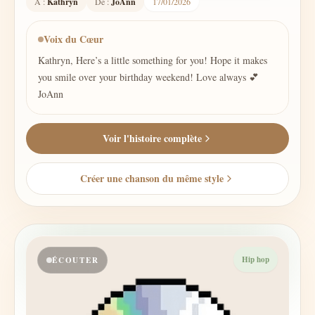
À :
Kathryn
De :
JoAnn
17/01/2026
Voix du Cœur
Kathryn, Here’s a little something for you! Hope it makes
you smile over your birthday weekend! Love always 💕
JoAnn
Voir l'histoire complète
Créer une chanson du même style
Hip hop
ÉCOUTER