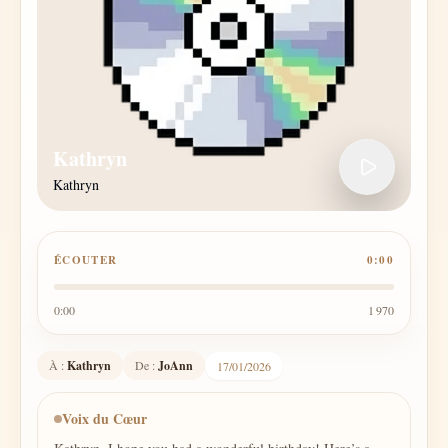
Kathryn
Kathryn
ÉCOUTER
0:00
0:00
1 970
À :
Kathryn
De :
JoAnn
17/01/2026
Voix du Cœur