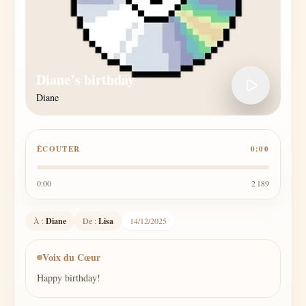
Diane’s birthday
Diane
ÉCOUTER
0:00
0:00
2 189
À :
Diane
De :
Lisa
14/12/2025
Voix du Cœur
Happy birthday!