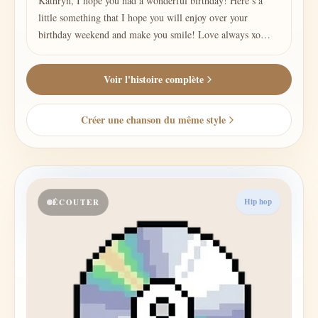
Kathryn, I hope you had a wonderful birthday! Here’s a
little something that I hope you will enjoy over your
birthday weekend and make you smile! Love always xo
JoAnn
Voir l'histoire complète
Créer une chanson du même style
Hip hop
ÉCOUTER