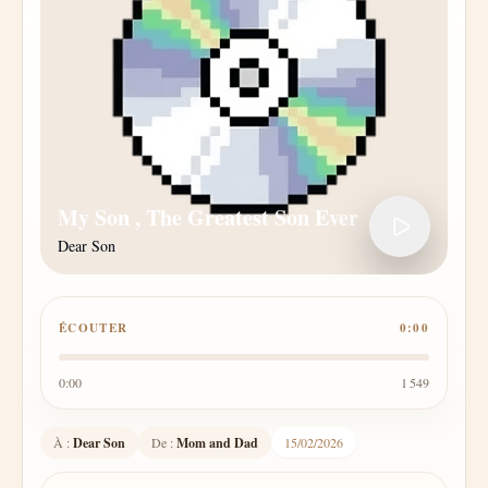
My Son , The Greatest Son Ever
Dear Son
ÉCOUTER
0:00
0:00
1 549
À :
Dear Son
De :
Mom and Dad
15/02/2026