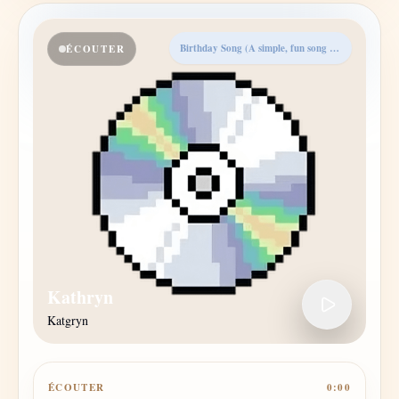
Birthday Song (A simple, fun song that's perfect for a birthday celebration).
ÉCOUTER
Kathryn
Katgryn
ÉCOUTER
0:00