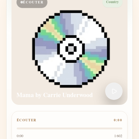
Country
ÉCOUTER
Mama by Carrie Underwood
ÉCOUTER
0:00
0:00
1 602