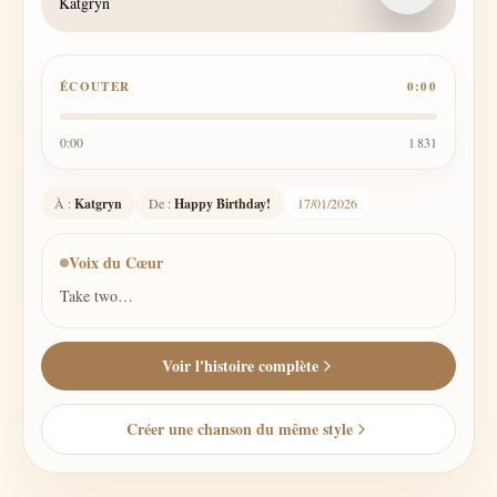
Katgryn
ÉCOUTER
0:00
0:00
1 831
À :
Katgryn
De :
Happy Birthday!
17/01/2026
Voix du Cœur
Take two…
Voir l'histoire complète
Créer une chanson du même style