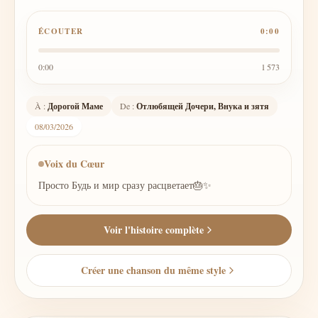
ÉCOUTER
0:00
0:00
1 573
À :
Дорогой Маме
De :
Отлюбящей Дочери, Внука и зятя
08/03/2026
Voix du Cœur
Просто Будь и мир сразу расцветает🎂✨
Voir l'histoire complète
Créer une chanson du même style