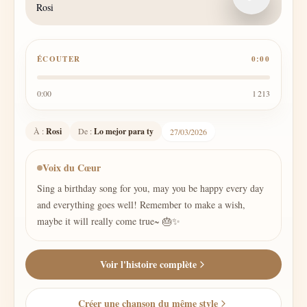
Rosi
ÉCOUTER
0:00
0:00
1 213
À :
Rosi
De :
Lo mejor para ty
27/03/2026
Voix du Cœur
Sing a birthday song for you, may you be happy every day
and everything goes well! Remember to make a wish,
maybe it will really come true~ 🎂✨
Voir l'histoire complète
Créer une chanson du même style