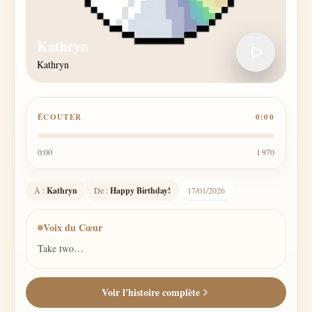
Kathryn
Kathryn
ÉCOUTER
0:00
0:00
1 970
À :
Kathryn
De :
Happy Birthday!
17/01/2026
Voix du Cœur
Take two…
Voir l'histoire complète