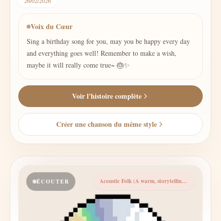
26/02/2026
Voix du Cœur
Sing a birthday song for you, may you be happy every day
and everything goes well! Remember to make a wish,
maybe it will really come true~ 🎂✨
Voir l'histoire complète
Créer une chanson du même style
Acoustic Folk (A warm, storytelling style that's perfect for childhood memories).
ÉCOUTER