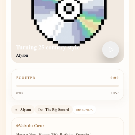
Turning 25 country style
Alyson
ÉCOUTER
0:00
0:00
1 857
À :
Alyson
De :
The Big Smurd
08/02/2026
Voix du Cœur
Have a Very Happy 25th Birthday Sweetie !