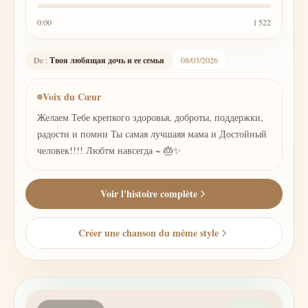
0:00
1 522
De :
Tвоя любящая дочь и ее семья
08/03/2026
Voix du Cœur
Желаем Тебе крепкого здоровья, доброты, поддержки,
радости и помни Ты самая лучшаяя мама и Достойный
человек!!!! Любтм навсегда ~ 🎂✨
Voir l'histoire complète
Créer une chanson du même style