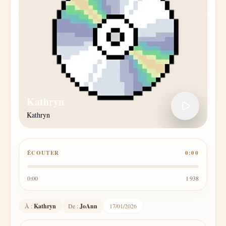
Kathryn
Kathryn
ÉCOUTER
0:00
0:00
1 938
À :
Kathryn
De :
JoAnn
17/01/2026