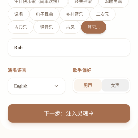
生日快乐歌（简单欢快）
经典摇滚
温暖民谣
说唱
电子舞曲
乡村音乐
二次元
古典乐
轻音乐
古风
其它...
演唱语言
歌手偏好
男声
女声
English
下一步：注入灵魂