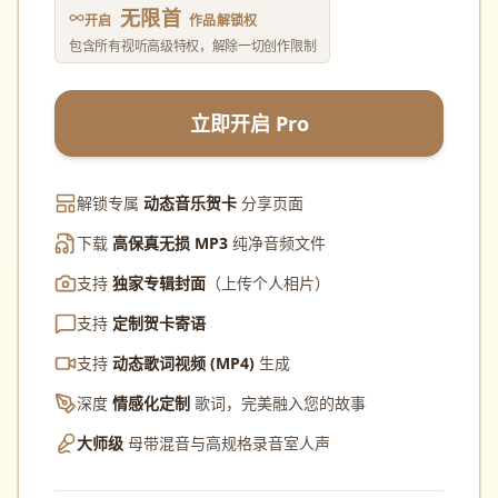
无限首
开启
作品解锁权
包含所有视听高级特权，解除一切创作限制
立即开启 Pro
解锁专属
动态音乐贺卡
分享页面
下载
高保真无损 MP3
纯净音频文件
支持
独家专辑封面
（上传个人相片）
支持
定制贺卡寄语
支持
动态歌词视频 (MP4)
生成
深度
情感化定制
歌词，完美融入您的故事
大师级
母带混音与高规格录音室人声