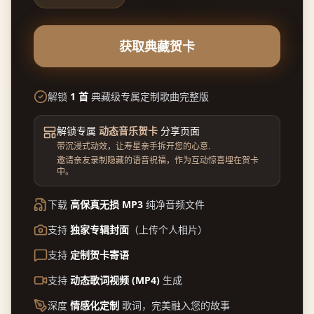
获取典藏贺卡
解锁
1 首
典藏级专属定制歌曲完整版
解锁专属
动态音乐贺卡
分享页面
带沉浸式动效，让寿星亲手拆开您的心意
.
邀请亲友录制隐藏的语音祝福，作为互动惊喜埋在贺卡
中。
下载
高保真无损 MP3
纯净音频文件
支持
独家专辑封面
（上传个人相片）
支持
定制贺卡寄语
支持
动态歌词视频 (MP4)
生成
深度
情感化定制
歌词，完美融入您的故事