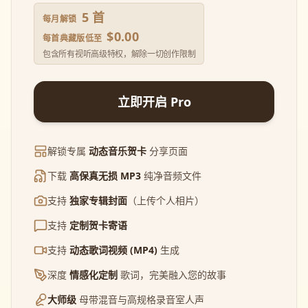
5 首
每月解锁
$0.00
每首典藏版低至
包含所有视听高级特权，解除一切创作限制
立即开启 Pro
解锁专属
动态音乐贺卡
分享页面
下载
高保真无损 MP3
纯净音频文件
支持
独家专辑封面
（上传个人相片）
支持
定制贺卡寄语
支持
动态歌词视频 (MP4)
生成
深度
情感化定制
歌词，完美融入您的故事
大师级
母带混音与高规格录音室人声