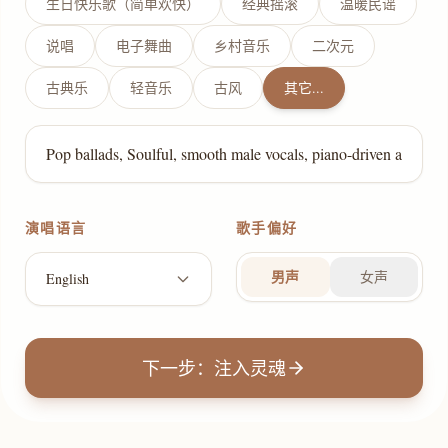
生日快乐歌（简单欢快）
经典摇滚
温暖民谣
说唱
电子舞曲
乡村音乐
二次元
古典乐
轻音乐
古风
其它...
演唱语言
歌手偏好
男声
女声
English
下一步：注入灵魂