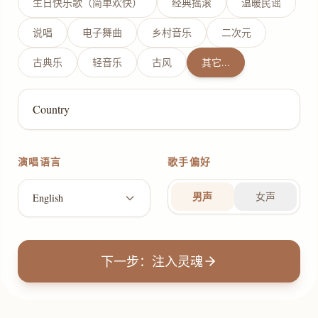
生日快乐歌（简单欢快）
经典摇滚
温暖民谣
说唱
电子舞曲
乡村音乐
二次元
古典乐
轻音乐
古风
其它...
演唱语言
歌手偏好
男声
女声
English
下一步：注入灵魂