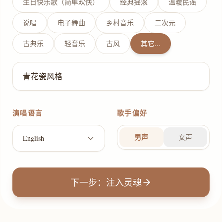
生日快乐歌（简单欢快）
经典摇滚
温暖民谣
说唱
电子舞曲
乡村音乐
二次元
古典乐
轻音乐
古风
其它...
演唱语言
歌手偏好
男声
女声
English
下一步：注入灵魂