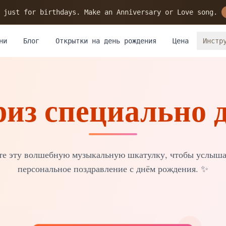
 just for birthdays. Make an Anniversary or Love song.
ни
Блог
Открытки на день рождения
Цена
Инстр
из специально д
те эту волшебную музыкальную шкатулку, чтобы услыша
персональное поздравление с днём рождения.
✨