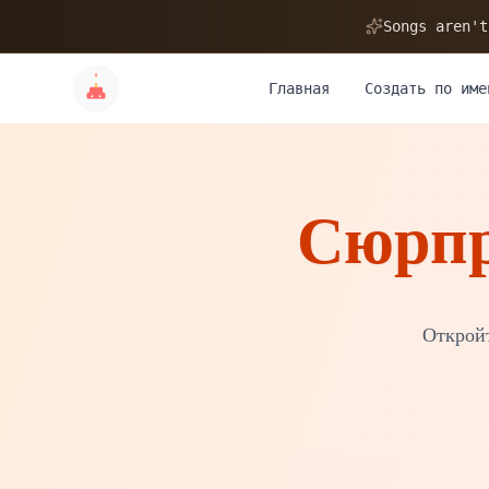
🎂
Songs aren't
Главная
Создать по име
Сюрпр
✨
💝
Открой