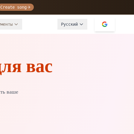
Create song
ументы
Русский
ля вас
ть ваше