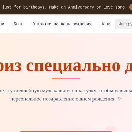
 just for birthdays. Make an Anniversary or Love song.
ни
Блог
Открытки на день рождения
Цена
Инстр
из специально д
те эту волшебную музыкальную шкатулку, чтобы услыша
персональное поздравление с днём рождения.
✨