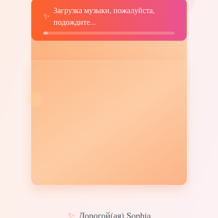
Загрузка музыки, пожалуйста,
♫
✨
подождите...
✨
Дорогой(ая) Sophia