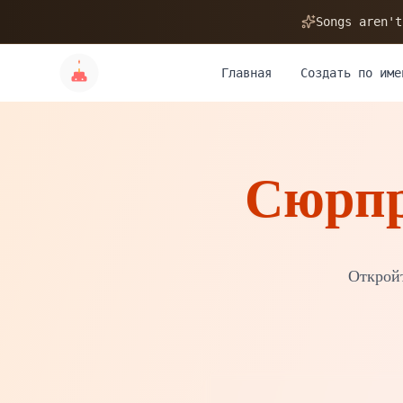
🎂
Songs aren't
Главная
Создать по име
Сюрпр
✨
💝
Открой