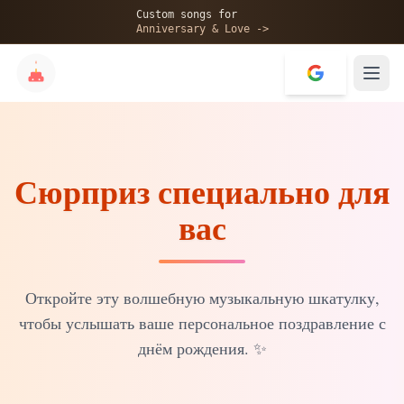
🎂
Custom songs for
Anniversary & Love ->
Сюрприз специально для
✨
вас
💝
Откройте эту волшебную музыкальную шкатулку,
чтобы услышать ваше персональное поздравление с
днём рождения.
✨