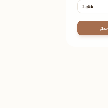
English
Дал