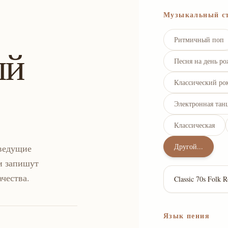
Музыкальный с
Ритмичный поп
ый
Песня на день ро
Классический ро
Электронная тан
Классическая
Другой...
ведущие
и запишут
чества.
Язык пения