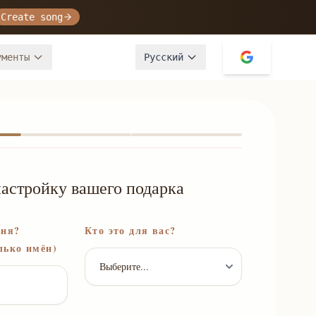
Create song
ументы
Русский
астройку вашего подарка
сня?
Кто это для вас?
лько имён)