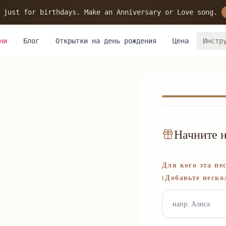
 just for birthdays. Make an Anniversary or Love song.
ни
Блог
Открытки на день рождения
Цена
Инстр
Начните н
Для кого эта пе
(Добавьте неско