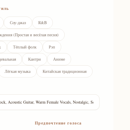
тиль
Соу-джаз
R&B
ждения (Простая и весёлая песня)
к
Тёплый фолк
Рэп
цевальная
Кантри
Аниме
Лёгкая музыка
Китайская традиционная
Предпочтение голоса