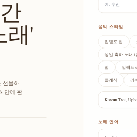
어간
노래'
음악 스타일
업템포 팝
생일 축하 노래 
랩
일렉트
클래식
라
을 선물하
초 만에 완
노래 언어