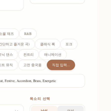
소울 재즈
R&B
(간단하고 즐거운 곡)
클래식 록
포크
로닉 댄스
컨트리
애니메이션
이트 뮤직
고전 중국풍
직접 입력...
목소리 선택
남성
여성