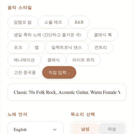
음악 스타일
업템포 팝
소울 재즈
R&B
생일 축하 노래 (간단하고 즐거운 곡)
클래식 록
포크
랩
일렉트로닉 댄스
컨트리
애니메이션
클래식
라이트 뮤직
고전 중국풍
직접 입력...
노래 언어
목소리 선택
남성
여성
English