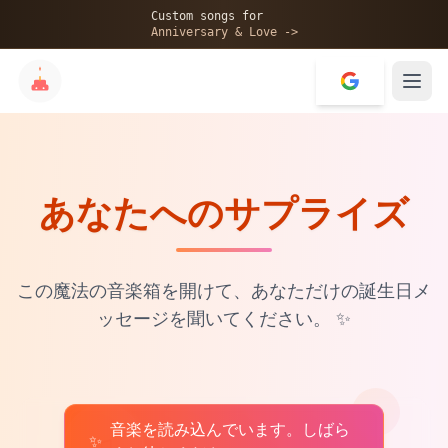
🎂
Custom songs for
Anniversary & Love ->
あなたへのサプライズ
✨
💝
この魔法の音楽箱を開けて、あなただけの誕生日メ
ッセージを聞いてください。
✨
音楽を読み込んでいます。しばら
♫
✨