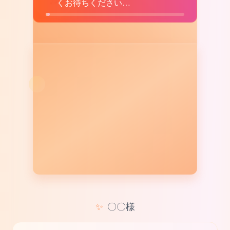
くお待ちください…
✨
〇〇様