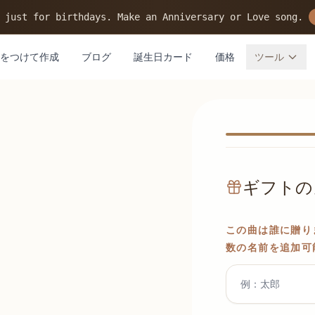
 just for birthdays. Make an Anniversary or Love song.
をつけて作成
ブログ
誕生日カード
価格
ツール
ギフトの
この曲は誰に贈り
数の名前を追加可