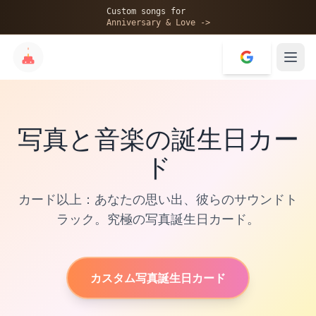
Custom songs for
Anniversary & Love ->
✨
写真と音楽の誕生日カー
💝
ド
カード以上：あなたの思い出、彼らのサウンドト
ラック。究極の写真誕生日カード。
カスタム写真誕生日カード
Click to Play