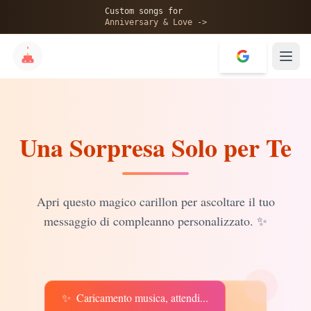
🎂
Custom songs for
Anniversary & Love ->
Una Sorpresa Solo per Te
✨
💝
Apri questo magico carillon per ascoltare il tuo
messaggio di compleanno personalizzato.
✨
✨
Caricamento musica, attendi...
♫