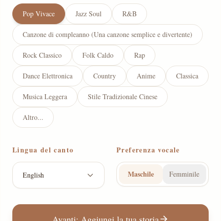
Pop Vivace
Jazz Soul
R&B
Canzone di compleanno (Una canzone semplice e divertente)
Rock Classico
Folk Caldo
Rap
Dance Elettronica
Country
Anime
Classica
Musica Leggera
Stile Tradizionale Cinese
Altro...
Lingua del canto
Preferenza vocale
Maschile
Femminile
English
Avanti: Aggiungi la tua storia