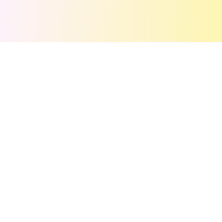
💬
Commentaires
(
0
)