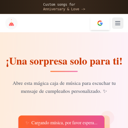
🎂
Custom songs for
Anniversary & Love ->
¡Una sorpresa solo para ti!
✨
💝
Abre esta mágica caja de música para escuchar tu
mensaje de cumpleaños personalizado.
✨
✨
Cargando música, por favor espera...
♫