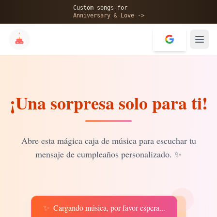
🎂
Custom songs for
Anniversary & Love ->
¡Una sorpresa solo para ti!
✨
💝
Abre esta mágica caja de música para escuchar tu
mensaje de cumpleaños personalizado.
✨
✨
Cargando música, por favor espera...
♫