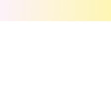
💬
Commentaires
(
0
)