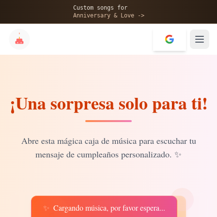
🎂
Custom songs for
Anniversary & Love ->
¡Una sorpresa solo para ti!
✨
💝
Abre esta mágica caja de música para escuchar tu
mensaje de cumpleaños personalizado.
✨
✨
Cargando música, por favor espera...
♫