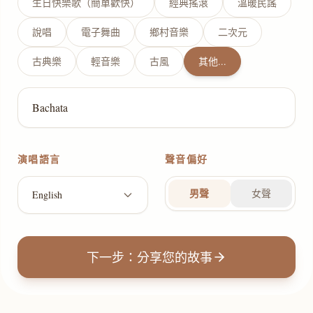
生日快樂歌（簡單歡快）
經典搖滾
溫暖民謠
說唱
電子舞曲
鄉村音樂
二次元
古典樂
輕音樂
古風
其他...
演唱語言
聲音偏好
男聲
女聲
English
下一步：分享您的故事