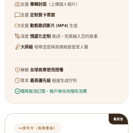
支援
專輯封面
（上傳個人相片）
支援
定制賀卡寄語
支援
動態歌詞影片 (MP4)
生成
深度
情感化定制
歌詞，完美融入您的故事
大師級
母帶混音與高規格錄音室人聲
解鎖
全球商業使用授權
尊享
最高優先級
極速生成佇列
隨時取消訂閱，帳戶無任何隱形消費
最超值
按年付（無限歌曲）