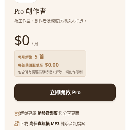
Pro 創作者
為工作室、創作者及深度送禮達人打造。
$
0
/ 月
5 首
每月解鎖
$0.00
每首典藏版低至
包含所有視聽高級特權，解除一切創作限制
立即開啟 Pro
解鎖專屬
動態音樂賀卡
分享頁面
下載
高保真無損 MP3
純淨音訊檔案