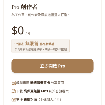
Pro 創作者
為工作室、創作者及深度送禮達人打造。
$
0
/ 年
無限首
開啟
作品解鎖權
包含所有視聽高級特權，解除一切創作限制
立即開啟 Pro
解鎖專屬
動態音樂賀卡
分享頁面
下載
高保真無損 MP3
純淨音訊檔案
支援
專輯封面
（上傳個人相片）