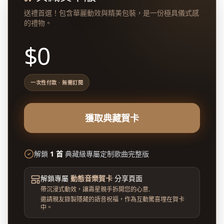
送禮首選！包含華麗動效與精美包裝，是一份極具儀式感
的禮物。
$
0
一次性付款 · 無需訂閱
獲取典藏賀卡
解鎖
1 首
典藏級專屬定制歌曲完整版
解鎖專屬
動態音樂賀卡
分享頁面
帶沉浸式動效，讓壽星親手拆開您的心意
.
邀請親友錄製隱藏的語音祝福，作為互動驚喜埋在賀卡
中。