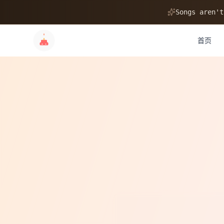
🎂
Songs aren't
首页
✨
💝