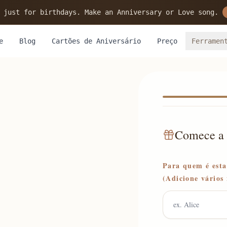
 just for birthdays. Make an Anniversary or Love song.
e
Blog
Cartões de Aniversário
Preço
Ferramen
Comece a p
Para quem é est
(Adicione vários