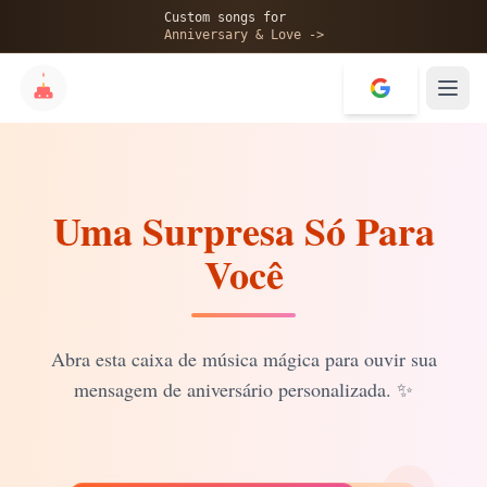
🎂
Custom songs for
Anniversary & Love ->
Uma Surpresa Só Para
✨
Você
💝
Abra esta caixa de música mágica para ouvir sua
mensagem de aniversário personalizada.
✨