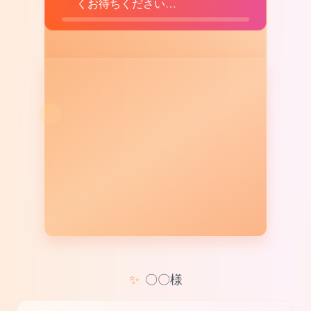
くお待ちください…
✨
〇〇様