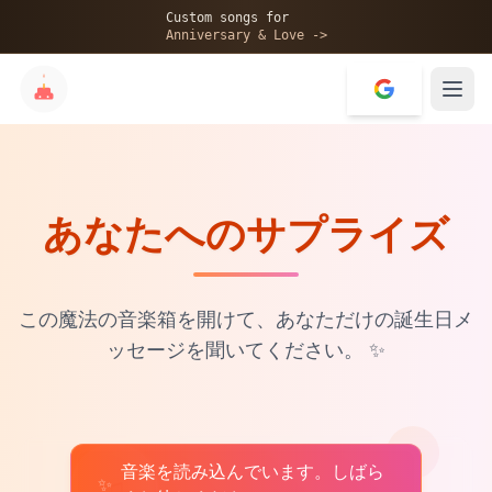
🎂
Custom songs for
Anniversary & Love ->
あなたへのサプライズ
✨
💝
この魔法の音楽箱を開けて、あなただけの誕生日メ
ッセージを聞いてください。
✨
音楽を読み込んでいます。しばら
♫
✨