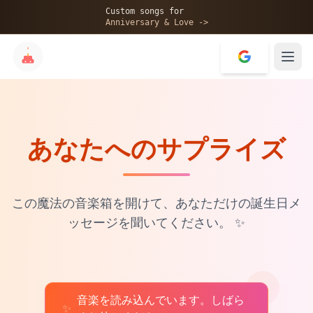
🎂
Custom songs for
Anniversary & Love ->
あなたへのサプライズ
✨
💝
この魔法の音楽箱を開けて、あなただけの誕生日メ
ッセージを聞いてください。
✨
音楽を読み込んでいます。しばら
♫
✨