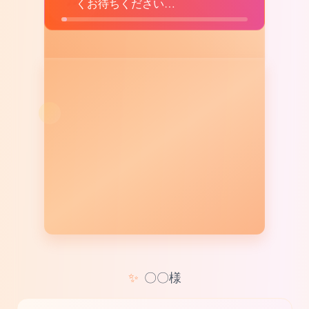
くお待ちください…
✨
〇〇様