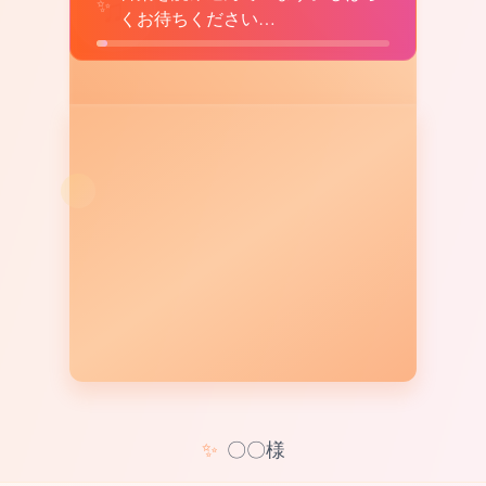
♫
✨
くお待ちください…
✨
〇〇様