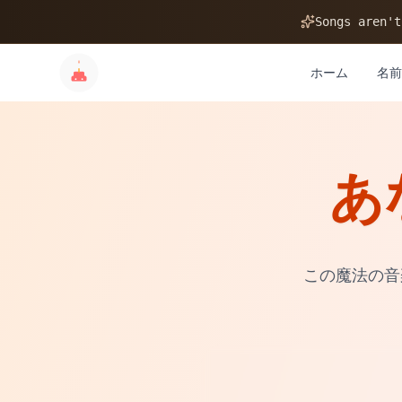
🎂
Songs aren't
ホーム
名前
あ
✨
💝
この魔法の音