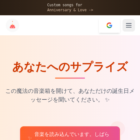
🎂
Custom songs for
Anniversary & Love ->
あなたへのサプライズ
✨
💝
この魔法の音楽箱を開けて、あなただけの誕生日メ
ッセージを聞いてください。
✨
音楽を読み込んでいます。しばら
♫
✨