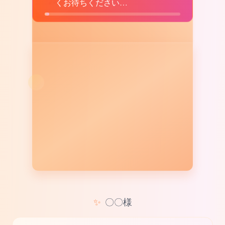
くお待ちください…
✨
〇〇様