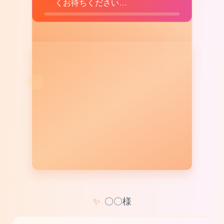
くお待ちください…
✨
〇〇様