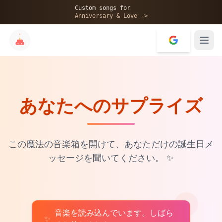
🎂
Custom songs for
Anniversary & Love ->
あなたへのサプライズ
✨
💝
この魔法の音楽箱を開けて、あなただけの誕生日メ
ッセージを聞いてください。
✨
音楽を読み込んでいます。しばら
♫
✨