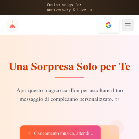
🎂
Custom songs for
Anniversary & Love ->
Una Sorpresa Solo per Te
✨
💝
Apri questo magico carillon per ascoltare il tuo
messaggio di compleanno personalizzato.
✨
✨
Caricamento musica, attendi...
♫