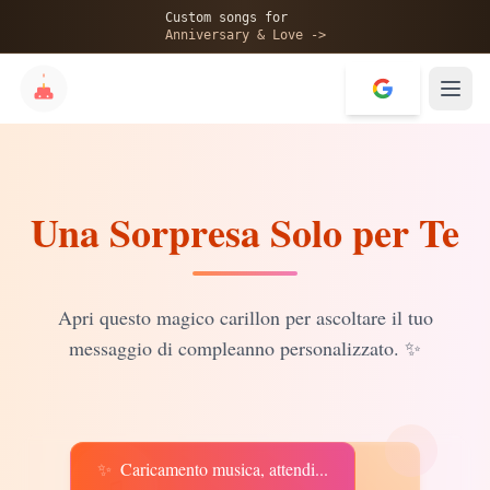
🎂
Custom songs for
Anniversary & Love ->
Una Sorpresa Solo per Te
✨
💝
Apri questo magico carillon per ascoltare il tuo
messaggio di compleanno personalizzato.
✨
✨
Caricamento musica, attendi...
♫