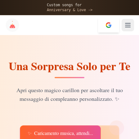
🎂
Custom songs for
Anniversary & Love ->
Una Sorpresa Solo per Te
✨
💝
Apri questo magico carillon per ascoltare il tuo
messaggio di compleanno personalizzato.
✨
✨
Caricamento musica, attendi...
♫