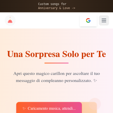
🎂
Custom songs for
Anniversary & Love ->
Una Sorpresa Solo per Te
✨
💝
Apri questo magico carillon per ascoltare il tuo
messaggio di compleanno personalizzato.
✨
✨
Caricamento musica, attendi...
♫