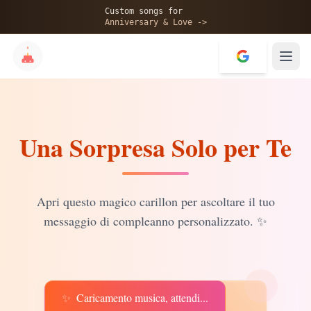
🎂
Custom songs for
Anniversary & Love ->
Una Sorpresa Solo per Te
✨
💝
Apri questo magico carillon per ascoltare il tuo
messaggio di compleanno personalizzato.
✨
✨
Caricamento musica, attendi...
♫