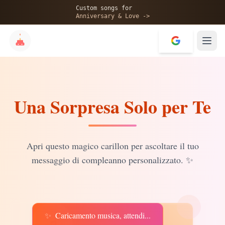
🎂
Custom songs for
Anniversary & Love ->
Una Sorpresa Solo per Te
✨
💝
Apri questo magico carillon per ascoltare il tuo
messaggio di compleanno personalizzato.
✨
✨
Caricamento musica, attendi...
♫