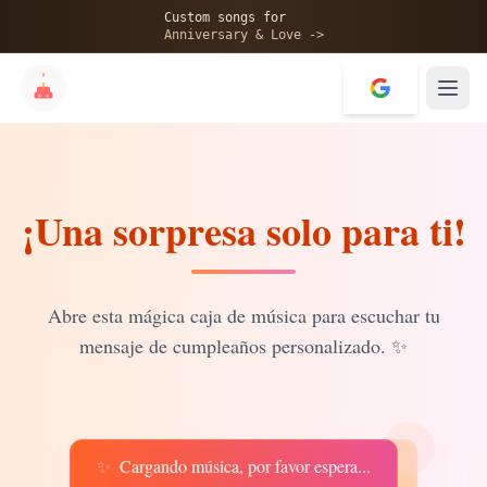
🎂
Custom songs for
Anniversary & Love ->
¡Una sorpresa solo para ti!
✨
💝
Abre esta mágica caja de música para escuchar tu
mensaje de cumpleaños personalizado.
✨
✨
Cargando música, por favor espera...
♫