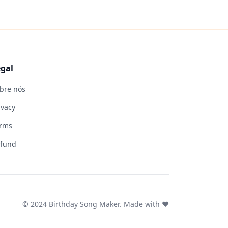
gal
bre nós
ivacy
rms
fund
© 2024 Birthday Song Maker. Made with ❤️