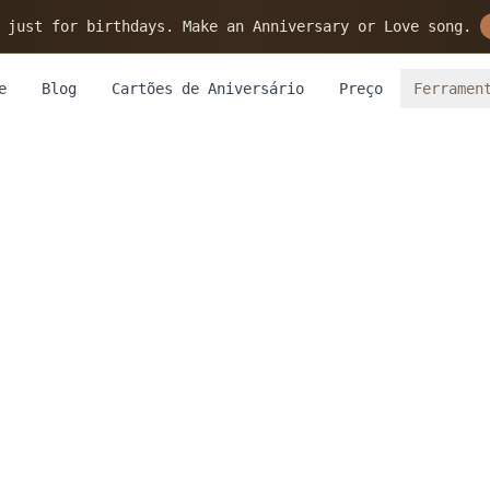
 just for birthdays. Make an Anniversary or Love song.
e
Blog
Cartões de Aniversário
Preço
Ferramen