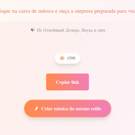
oque na caixa de música e ouça a surpresa preparada para vo
💝
De Отлюбящей Дочери, Внука и зятя
1599
Copiar link
🎵
Criar música do mesmo estilo