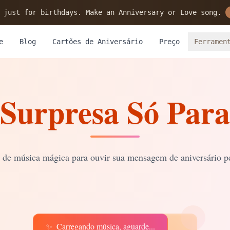
 just for birthdays. Make an Anniversary or Love song.
e
Blog
Cartões de Aniversário
Preço
Ferramen
Surpresa Só Para
a de música mágica para ouvir sua mensagem de aniversário p
✨
Carregando música, aguarde...