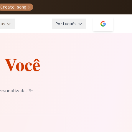
Create song
tas
Português
 Você
ersonalizada.
✨