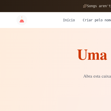
🎂
Songs aren't
Início
Criar pelo nom
Uma 
✨
💝
Abra esta caix