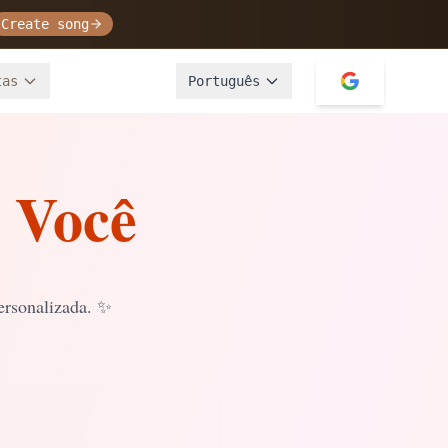
Create song
tas
Português
 Você
ersonalizada.
✨