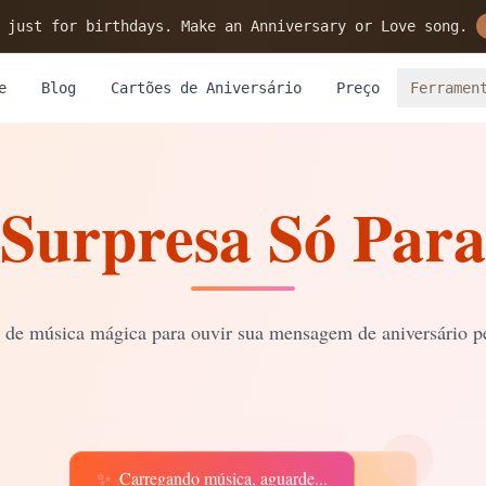
 just for birthdays. Make an Anniversary or Love song.
e
Blog
Cartões de Aniversário
Preço
Ferramen
Surpresa Só Para
a de música mágica para ouvir sua mensagem de aniversário p
✨
Carregando música, aguarde...