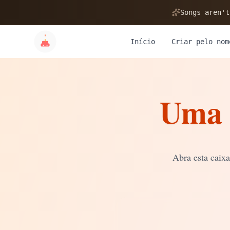
🎂
Songs aren't
Início
Criar pelo nom
Uma 
✨
💝
Abra esta caix