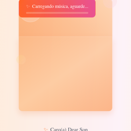
✨
Carregando música, aguarde...
♫
✨
Caro(a) Dear Son