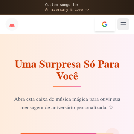
🎂
Custom songs for
Anniversary & Love ->
Uma Surpresa Só Para
✨
Você
💝
Abra esta caixa de música mágica para ouvir sua
mensagem de aniversário personalizada.
✨