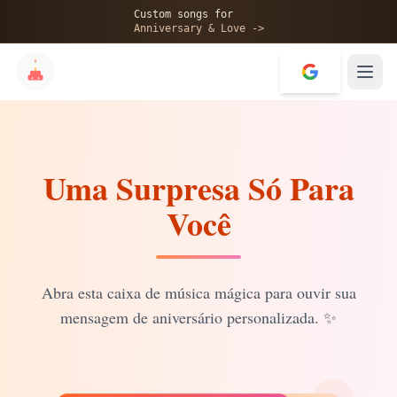
🎂
Custom songs for
Anniversary & Love ->
Uma Surpresa Só Para
✨
Você
💝
Abra esta caixa de música mágica para ouvir sua
mensagem de aniversário personalizada.
✨