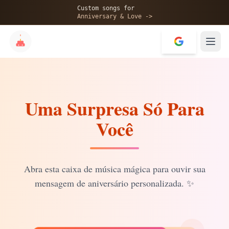
🎂
Custom songs for
Anniversary & Love ->
Uma Surpresa Só Para
✨
Você
💝
Abra esta caixa de música mágica para ouvir sua
mensagem de aniversário personalizada.
✨