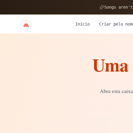
🎂
Songs aren't
Início
Criar pelo nom
Uma 
✨
💝
Abra esta caix