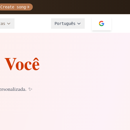
Create song
tas
Português
 Você
ersonalizada.
✨