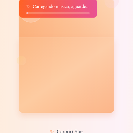
✨
Carregando música, aguarde...
♫
✨
Caro(a) Star