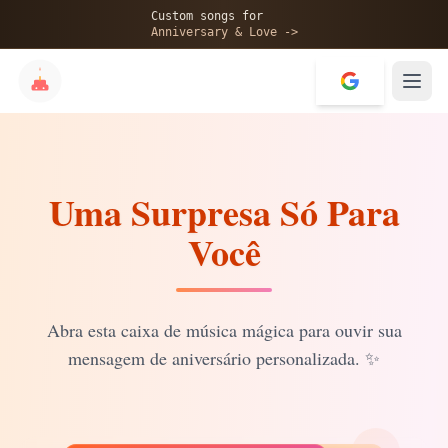
🎂
Custom songs for
Anniversary & Love ->
Uma Surpresa Só Para
✨
Você
💝
Abra esta caixa de música mágica para ouvir sua
mensagem de aniversário personalizada.
✨