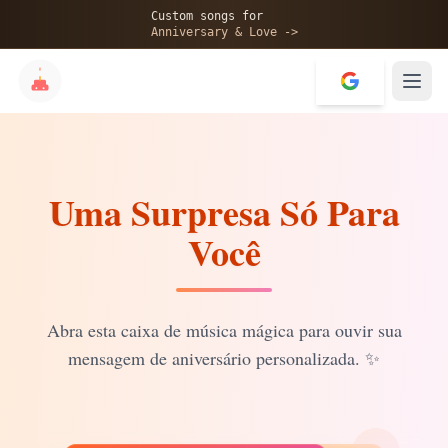
🎂
Custom songs for
Anniversary & Love ->
Uma Surpresa Só Para
✨
Você
💝
Abra esta caixa de música mágica para ouvir sua
mensagem de aniversário personalizada.
✨